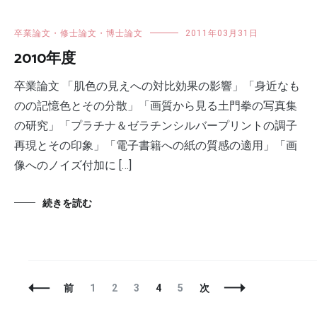
卒業論文・修士論文・博士論文
2011年03月31日
2010年度
卒業論文 「肌色の見えへの対比効果の影響」「身近なも
のの記憶色とその分散」「画質から見る土門拳の写真集
の研究」「プラチナ＆ゼラチンシルバープリントの調子
再現とその印象」「電子書籍への紙の質感の適用」「画
像へのノイズ付加に […]
続きを読む
投
固
固
固
固
固
前
1
2
3
4
5
次
稿
定
定
定
定
定
ナ
ペ
ペ
ペ
ペ
ペ