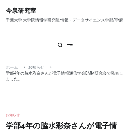
コ
ン
今泉研究室
テ
千葉大学 大学院情報学研究院 情報・データサイエンス学部/学府
ン
ツ
へ
ス
キ
ッ
プ
ホーム
お知らせ
学部4年の脇水彩奈さんが電子情報通信学会EMM研究会で発表し
ました。
お知らせ
学部4年の脇水彩奈さんが電子情