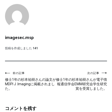
imagesec.msp
投稿を作成しました
141
投
前の記事
次の記事
修士1年の杉本祐樹さんの論文が
修士1年の杉本祐樹さんが電子情
稿
MDPI J .Imagingに掲載されまし
報通信学会EMM研究会学生研究
た。
賞を受賞しました。
ナ
ビ
コメントを残す
ゲ