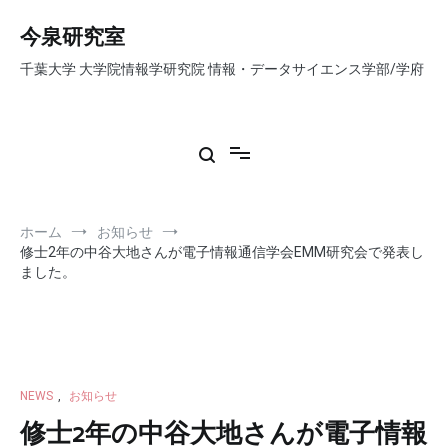
コ
ン
今泉研究室
テ
千葉大学 大学院情報学研究院 情報・データサイエンス学部/学府
ン
ツ
へ
ス
キ
ッ
プ
ホーム
お知らせ
修士2年の中谷大地さんが電子情報通信学会EMM研究会で発表し
ました。
NEWS
,
お知らせ
修士2年の中谷大地さんが電子情報