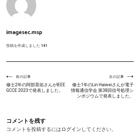
imagesec.msp
投稿を作成しました
141
投
前の記事
次の記事
修士2年の阿部晃佑さんがIEEE
修士1年のLin Haiweiさんが電子
稿
GCCE 2023で発表しました。
情報通信学会 第38回信号処理シ
ンポジウムで発表しました。
ナ
ビ
コメントを残す
ゲ
コメントを投稿するには
ログイン
してください。
ー