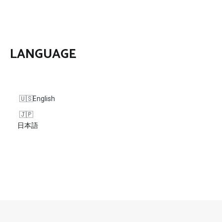
シ
ョ
ン
LANGUAGE
English
日本語