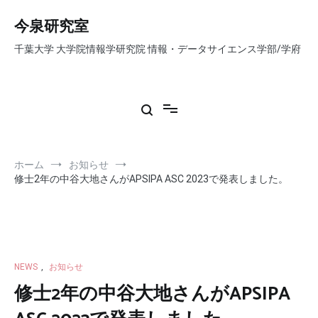
コ
ン
今泉研究室
テ
千葉大学 大学院情報学研究院 情報・データサイエンス学部/学府
ン
ツ
へ
ス
キ
ッ
プ
ホーム
お知らせ
修士2年の中谷大地さんがAPSIPA ASC 2023で発表しました。
NEWS
,
お知らせ
修士2年の中谷大地さんがAPSIPA