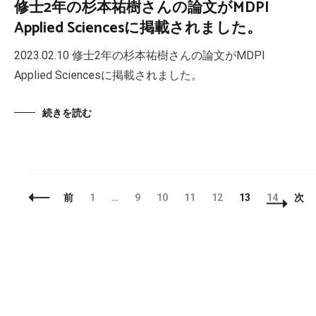
修士2年の杉本祐樹さんの論文がMDPI
Applied Sciencesに掲載されました。
2023.02.10 修士2年の杉本祐樹さんの論文がMDPI
Applied Sciencesに掲載されました。
続きを読む
投
固
固
固
固
固
固
固
前
1
…
9
10
11
12
13
14
次
稿
定
定
定
定
定
定
定
ナ
ペ
ペ
ペ
ペ
ペ
ペ
ペ
ビ
ー
ー
ー
ー
ー
ー
ー
ゲ
ジ
ジ
ジ
ジ
ジ
ジ
ジ
ー
シ
ョ
ン