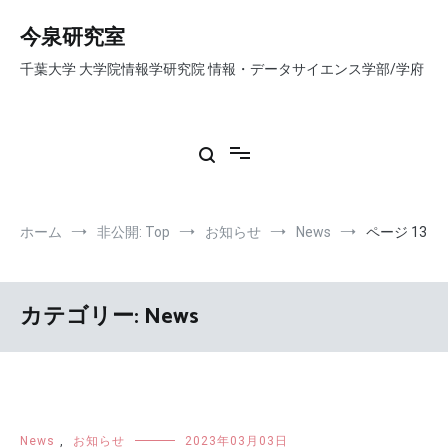
コ
ン
今泉研究室
テ
千葉大学 大学院情報学研究院 情報・データサイエンス学部/学府
ン
ツ
へ
ス
キ
ッ
プ
ホーム
非公開: Top
お知らせ
News
ページ 13
カテゴリー:
News
News
,
お知らせ
2023年03月03日