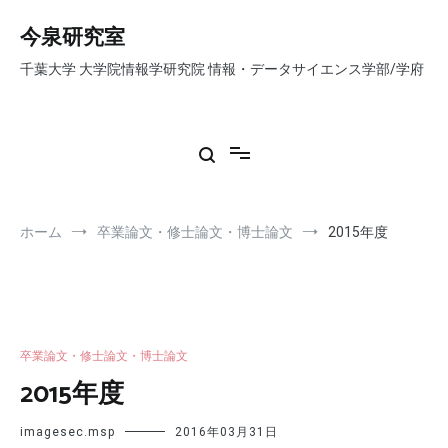
コ
ン
今泉研究室
テ
千葉大学 大学院情報学研究院 情報・データサイエンス学部/学府
ン
ツ
へ
ス
キ
ッ
プ
ホーム
卒業論文・修士論文・博士論文
2015年度
卒業論文・修士論文・博士論文
2015年度
imagesec.msp
2016年03月31日