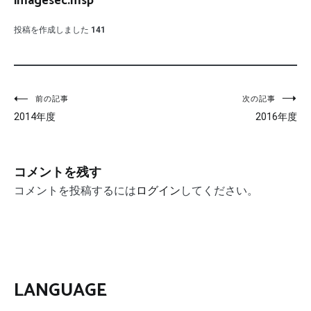
imagesec.msp
投稿を作成しました
141
投
前の記事
次の記事
2014年度
2016年度
稿
ナ
コメントを残す
ビ
コメントを投稿するには
ログイン
してください。
ゲ
ー
シ
ョ
LANGUAGE
ン