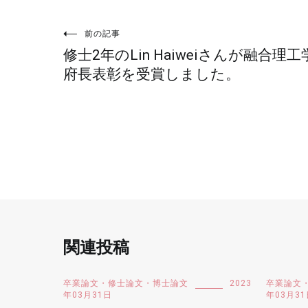
投
前の記事
修士2年のLin Haiweiさんが融合理工
稿
府長表彰を受賞しました。
ナ
ビ
ゲ
ー
シ
関連投稿
ョ
卒業論文・修士論文・博士論文
2023
卒業論文
年03月31日
年03月31