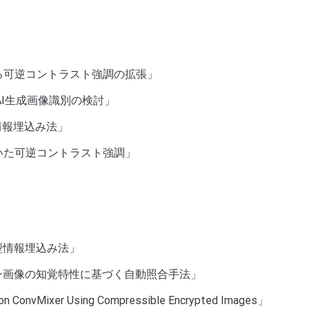
る可逆コントラスト強調の拡張」
用いたAI生成画像識別の検討」
情報埋込み法」
いた可逆コントラスト強調」
クス型情報埋込み法」
ーフトーン画像の知覚特性に基づく自動照合手法」
d on ConvMixer Using Compressible Encrypted Images」