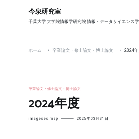
コ
ン
今泉研究室
テ
千葉大学 大学院情報学研究院 情報・データサイエンス学
ン
ツ
へ
ス
キ
ホーム
卒業論文・修士論文・博士論文
2024
ッ
プ
卒業論文・修士論文・博士論文
2024年度
imagesec.msp
2025年03月31日